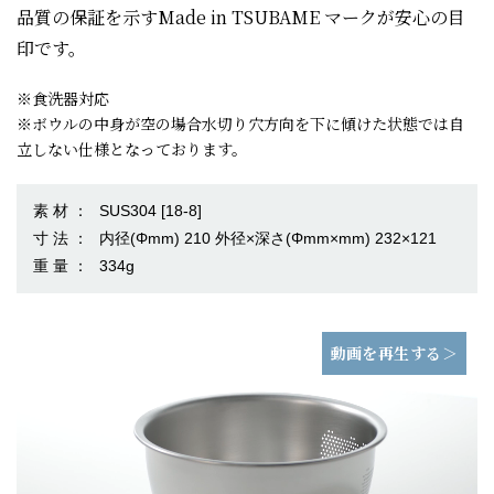
品質の保証を示すMade in TSUBAME マークが安心の目
印です。
※食洗器対応
※ボウルの中身が空の場合水切り穴方向を下に傾けた状態では自
立しない仕様となっております。
素 材 ：
SUS304 [18-8]
寸 法 ：
内径(Φmm) 210 外径×深さ(Φmm×mm) 232×121
重 量 ：
334g
動画を再生する＞