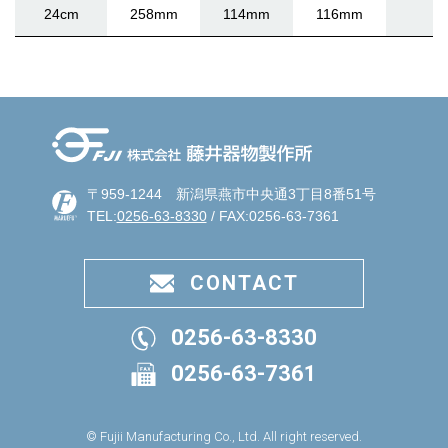
24cm
258mm
114mm
116mm
〒959-1244 新潟県燕市中央通3丁目8番51号
TEL:
0256-63-8330
/ FAX:0256-63-7361
CONTACT
0256-63-8330
0256-63-7361
© Fujii Manufacturing Co., Ltd. All right reserved.